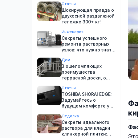
Статьи
Шокирующая правда о
двухосной раздвижной
тележке 300+ кг!
Инженерия
Секреты успешного
ремонта растворных
узлов: что нужно знать
каждому!
Дом
3 ошеломляющих
преимущества
террасной доски, о
которых вы не знали
Статьи
TOSHIBA SHORAI EDGE:
Задумайтесь о
Фа
будущем комфорте уже
ки
сегодня!
Отделка
Секреты идеального
Фас
раствора для кладки
клинкерной плитки:
Это