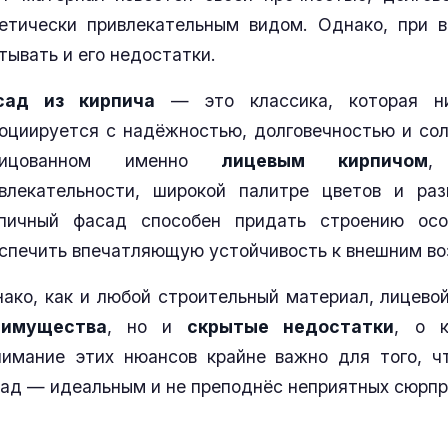
етически привлекательным видом. Однако, при в
тывать и его недостатки.
сад из кирпича
— это классика, которая н
оциируется с надёжностью, долговечностью и со
лицованном именно
лицевым кирпичом
,
влекательности, широкой палитре цветов и раз
пичный фасад способен придать строению осо
спечить впечатляющую устойчивость к внешним в
ако, как и любой строительный материал, лицево
еимущества
, но и
скрытые недостатки
, о к
имание этих нюансов крайне важно для того, ч
ад — идеальным и не преподнёс неприятных сюрпр