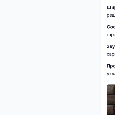
Шир
реш
Со
гар
Зву
хар
Про
укл