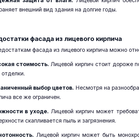
дежная защита от влаги.
Лицевой кирпич обесп
раняет внешний вид здания на долгие годы.
достатки фасада из лицевого кирпича
едостаткам фасада из лицевого кирпича можно отн
окая стоимость.
Лицевой кирпич стоит дороже п
 отделки.
аниченный выбор цветов.
Несмотря на разнообраз
пича все же ограничен.
жности в уходе.
Лицевой кирпич может требовать
ерхности скапливается пыль и загрязнения.
нотонность.
Лицевой кирпич может быть монохро