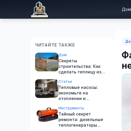
Дом
До
ЧИТАЙТЕ ТАКЖЕ
Ф
Дом
Секреты
н
строительства: Как
сделать теплицу из
бруса своими руками!
Статьи
Тепловые насосы:
экономьте на
отоплении и
оставайтесь в тепле!
Инструменты
Тайный секрет
ремонта: дизельные
теплогенераторы
Kalashnikov!