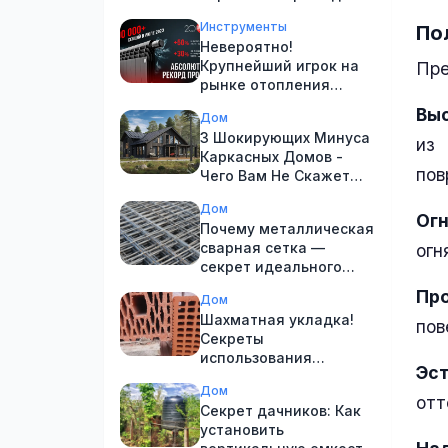
ремонта дома?
Инструменты
По
Невероятно!
Крупнейший игрок на
Пре
рынке отопления
ставит новые рекорды!
Выс
Дом
3 Шокирующих Минуса
из
Каркасных Домов -
пов
Чего Вам Не Скажет
Застройщик!
Дом
Огн
Почему металлическая
сварная сетка —
огн
секрет идеального
ремонта!
Пр
Дом
Шахматная укладка!
пов
Секреты
использования
Эс
поризованного
Дом
керамического блока
отт
Секрет дачников: Как
установить