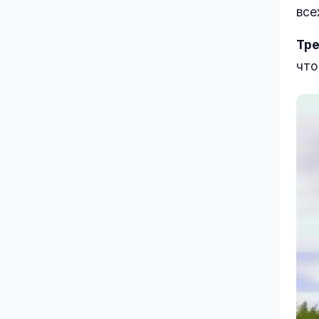
все
Тре
что